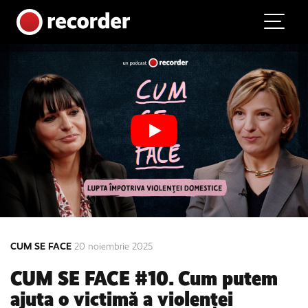
Main Navigation
Skip to content
CUM SE FACE
20 noiembrie 2025
CUM SE FACE #10. Cum putem
ajuta o victimă a violenței