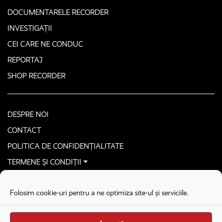
DOCUMENTARELE RECORDER
INVESTIGAȚII
CEI CARE NE CONDUC
REPORTAJ
SHOP RECORDER
DESPRE NOI
CONTACT
POLITICA DE CONFIDENȚIALITATE
TERMENE ȘI CONDIȚII
CONTACTEAZĂ-NE SECURIZAT
Folosim cookie-uri pentru a ne optimiza site-ul și serviciile.
COPYRIGHT © 2026. ALL RIGHTS RESERVED
proudly developed by
Homemade guys