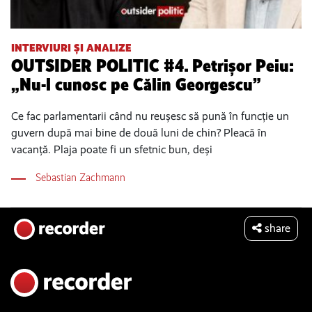
INTERVIURI ȘI ANALIZE
OUTSIDER POLITIC #4. Petrișor Peiu:
„Nu-l cunosc pe Călin Georgescu”
Ce fac parlamentarii când nu reușesc să pună în funcție un
guvern după mai bine de două luni de chin? Pleacă în
vacanță. Plaja poate fi un sfetnic bun, deși
Sebastian Zachmann
share