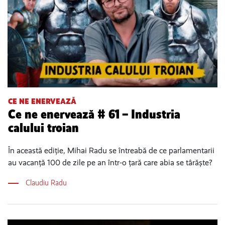
CE NE ENERVEAZĂ
Ce ne enervează # 61 – Industria
calului troian
În această ediție, Mihai Radu se întreabă de ce parlamentarii
au vacanță 100 de zile pe an într-o țară care abia se târăște?
Claudiu Radu