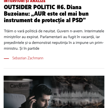
INTERVIURI ȘI ANALIZE
OUTSIDER POLITIC #6. Diana
Buzoianu: „AUR este cel mai bun
instrument de protecție al PSD”
Trăim o vară politică de neuitat. Guvern n-avem. Interimatele
miniștrilor au expirat. Parlamentarii au fugit în vacanță, iar
președintele și-a demonstrat neputința în a impune un prim-
ministru. Și în partide
Sebastian Zachmann