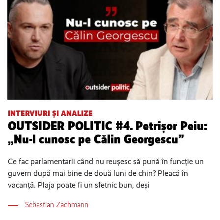
INTERVIURI ȘI ANALIZE
OUTSIDER POLITIC #4. Petrișor Peiu:
„Nu-l cunosc pe Călin Georgescu”
Ce fac parlamentarii când nu reușesc să pună în funcție un
guvern după mai bine de două luni de chin? Pleacă în
vacanță. Plaja poate fi un sfetnic bun, deși
Sebastian Zachmann