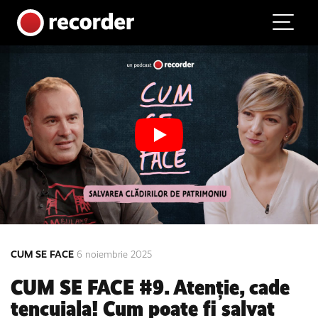
Main Navigation
Skip to content
CUM SE FACE
6 noiembrie 2025
CUM SE FACE #9. Atenție, cade
tencuiala! Cum poate fi salvat