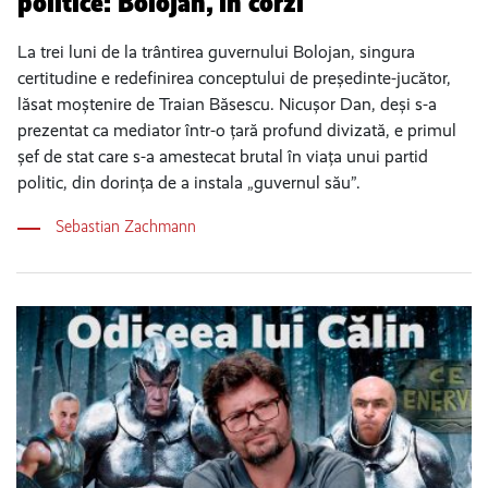
politice: Bolojan, în corzi
La trei luni de la trântirea guvernului Bolojan, singura
certitudine e redefinirea conceptului de președinte-jucător,
lăsat moștenire de Traian Băsescu. Nicușor Dan, deși s-a
prezentat ca mediator într-o țară profund divizată, e primul
șef de stat care s-a amestecat brutal în viața unui partid
politic, din dorința de a instala „guvernul său”.
Sebastian Zachmann