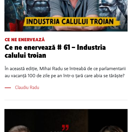
CE NE ENERVEAZĂ
Ce ne enervează # 61 – Industria
calului troian
În această ediție, Mihai Radu se întreabă de ce parlamentarii
au vacanță 100 de zile pe an într-o țară care abia se târăște?
Claudiu Radu