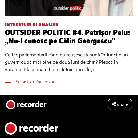
INTERVIURI ȘI ANALIZE
OUTSIDER POLITIC #4. Petrișor Peiu:
„Nu-l cunosc pe Călin Georgescu”
Ce fac parlamentarii când nu reușesc să pună în funcție un
guvern după mai bine de două luni de chin? Pleacă în
vacanță. Plaja poate fi un sfetnic bun, deși
Sebastian Zachmann
share