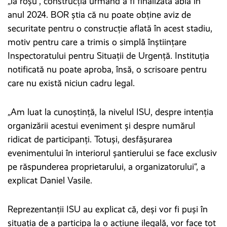
„la roşu“, construcţia urmând a fi finalizată abia în
anul 2024. BOR știa că nu poate obține aviz de
securitate pentru o construcție aflată în acest stadiu,
motiv pentru care a trimis o simplă înştiinţare
Inspectoratului pentru Situaţii de Urgenţă. Instituţia
notificată nu poate aproba, însă, o scrisoare pentru
care nu există niciun cadru legal.
„Am luat la cunoştinţă, la nivelul ISU, despre intenția
organizării acestui eveniment şi despre numărul
ridicat de participanţi. Totuşi, desfăşurarea
evenimentului în interiorul șantierului se face exclusiv
pe răspunderea proprietarului, a organizatorului“, a
explicat Daniel Vasile.
Reprezentanţii ISU au explicat că, deşi vor fi puşi în
situaţia de a participa la o acţiune ilegală, vor face tot