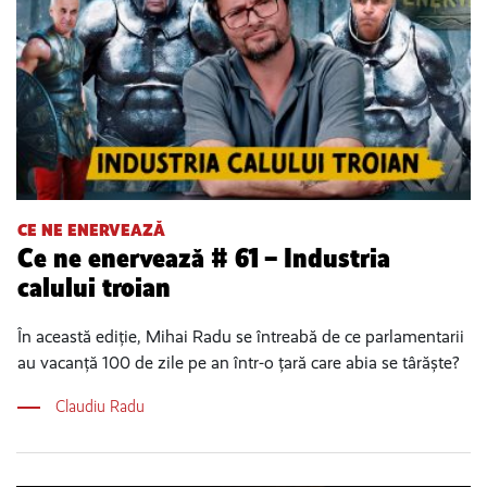
CE NE ENERVEAZĂ
Ce ne enervează # 61 – Industria
calului troian
În această ediție, Mihai Radu se întreabă de ce parlamentarii
au vacanță 100 de zile pe an într-o țară care abia se târăște?
Claudiu Radu