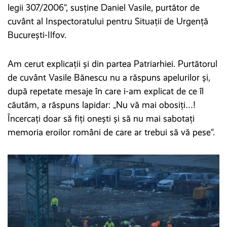
legii 307/2006“, susține Daniel Vasile, purtător de
cuvânt al Inspectoratului pentru Situaţii de Urgenţă
Bucureşti-Ilfov.
Am cerut explicații și din partea Patriarhiei. Purtătorul
de cuvânt Vasile Bănescu nu a răspuns apelurilor și,
după repetate mesaje în care i-am explicat de ce îl
căutăm, a răspuns lapidar: „Nu vă mai obosiți…!
Încercați doar să fiți onești și să nu mai sabotați
memoria eroilor români de care ar trebui să vă pese“.