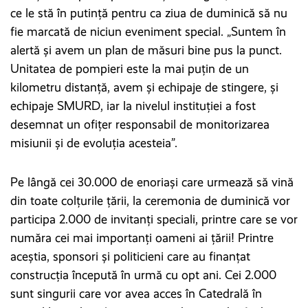
ce le stă în putinţă pentru ca ziua de duminică să nu
fie marcată de niciun eveniment special. „Suntem în
alertă şi avem un plan de măsuri bine pus la punct.
Unitatea de pompieri este la mai puţin de un
kilometru distanţă, avem şi echipaje de stingere, şi
echipaje SMURD, iar la nivelul instituţiei a fost
desemnat un ofiţer responsabil de monitorizarea
misiunii şi de evoluţia acesteia”.
Pe lângă cei 30.000 de enoriași care urmează să vină
din toate colțurile țării, la ceremonia de duminică vor
participa 2.000 de invitanţi speciali, printre care se vor
număra cei mai importanţi oameni ai ţării! Printre
aceştia, sponsori şi politicieni care au finanţat
construcţia începută în urmă cu opt ani. Cei 2.000
sunt singurii care vor avea acces în Catedrală în