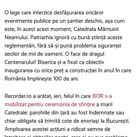
O lege care interzice desfăşurarea oricăror
evenimente publice pe un şantier deschis, aşa cum
este, în acest acest moment, Catedrala Mântuirii
Neamului. Patriarhia ignoră cu bună ştiinţă aceste
reglementări, fără să-și pună problema siguranței
zecilor de mii de oameni. O face de dragul
Centenarului! Biserica și-a fixat ca obiectiv
inaugurarea cu orice preț a construcției în anul în care
România împlinește 100 de ani.
Recorder.ro a arătat, ieri, felul în care
BOR s-a
mobilizat pentru ceremonia de sfinţire
a marii
Catedrale: parohiile din ţară au fost îndemnate sau
chiar obligate să trimită cote de enoriaşi la Bucureşti.
Amploarea acestei acţiuni a ridicat semne de