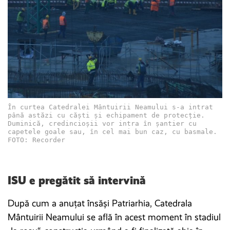
În curtea Catedralei Mântuirii Neamului s-a intrat
până astăzi cu căști și echipament de protecție.
Duminică, credincioșii vor intra în șantier cu
capetele goale sau, în cel mai bun caz, cu basmale.
FOTO: Recorder
ISU e pregătit să intervină
După cum a anuțat însăși Patriarhia, Catedrala
Mântuirii Neamului se află în acest moment în stadiul