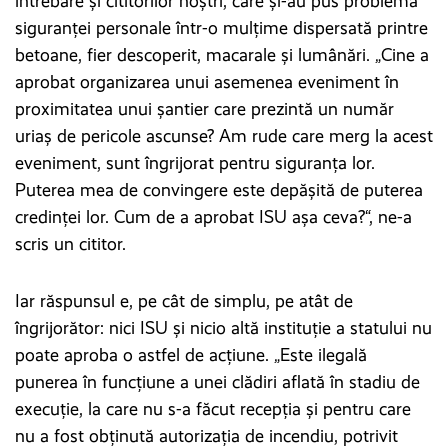
întrebare şi cititorilor noştri, care şi-au pus problema
siguranţei personale într-o mulţime dispersată printre
betoane, fier descoperit, macarale şi lumânări. „Cine a
aprobat organizarea unui asemenea eveniment în
proximitatea unui șantier care prezintă un număr
uriaș de pericole ascunse? Am rude care merg la acest
eveniment, sunt îngrijorat pentru siguranța lor.
Puterea mea de convingere este depășită de puterea
credinței lor. Cum de a aprobat ISU așa ceva?“, ne-a
scris un cititor.
Iar răspunsul e, pe cât de simplu, pe atât de
îngrijorător: nici ISU și nicio altă instituţie a statului nu
poate aproba o astfel de acţiune. „Este ilegală
punerea în funcțiune a unei clădiri aflată în stadiu de
execuţie, la care nu s-a făcut recepţia şi pentru care
nu a fost obţinută autorizaţia de incendiu, potrivit