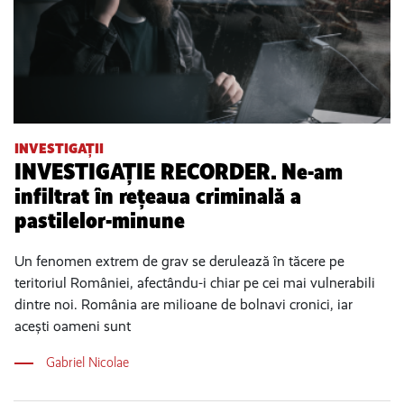
INVESTIGAȚII
INVESTIGAȚIE RECORDER. Ne-am
infiltrat în rețeaua criminală a
pastilelor-minune
Un fenomen extrem de grav se derulează în tăcere pe
teritoriul României, afectându-i chiar pe cei mai vulnerabili
dintre noi. România are milioane de bolnavi cronici, iar
acești oameni sunt
Gabriel Nicolae