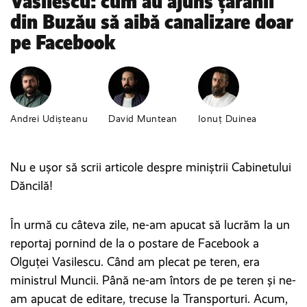
Vasilescu: cum au ajuns țăranii
din Buzău să aibă canalizare doar
pe Facebook
Andrei Udișteanu
David Muntean
Ionuț Duinea
Nu e ușor să scrii articole despre miniștrii Cabinetului
Dăncilă!
În urmă cu câteva zile, ne-am apucat să lucrăm la un
reportaj pornind de la o postare de Facebook a
Olguței Vasilescu. Când am plecat pe teren, era
ministrul Muncii. Până ne-am întors de pe teren și ne-
am apucat de editare, trecuse la Transporturi. Acum,