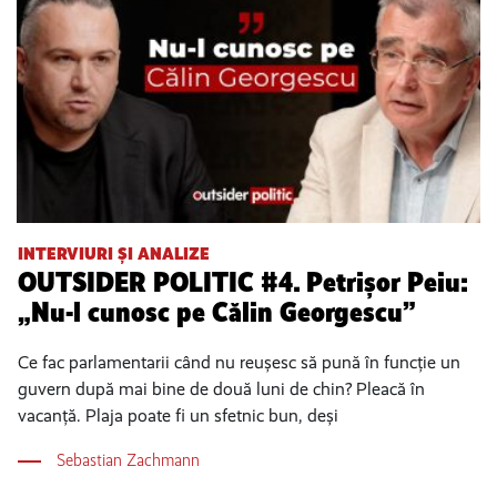
INTERVIURI ȘI ANALIZE
OUTSIDER POLITIC #4. Petrișor Peiu:
„Nu-l cunosc pe Călin Georgescu”
Ce fac parlamentarii când nu reușesc să pună în funcție un
guvern după mai bine de două luni de chin? Pleacă în
vacanță. Plaja poate fi un sfetnic bun, deși
Sebastian Zachmann