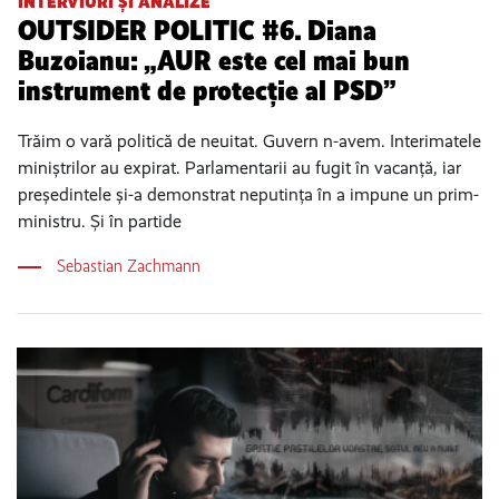
INTERVIURI ȘI ANALIZE
OUTSIDER POLITIC #6. Diana
Buzoianu: „AUR este cel mai bun
instrument de protecție al PSD”
Trăim o vară politică de neuitat. Guvern n-avem. Interimatele
miniștrilor au expirat. Parlamentarii au fugit în vacanță, iar
președintele și-a demonstrat neputința în a impune un prim-
ministru. Și în partide
Sebastian Zachmann