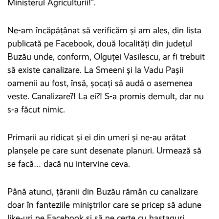
Ministerul Agriculturii!”.
Ne-am încăpățânat să verificăm și am ales, din lista
publicată pe Facebook, două localități din județul
Buzău unde, conform, Olguței Vasilescu, ar fi trebuit
să existe canalizare. La Smeeni și la Vadu Pașii
oamenii au fost, însă, șocați să audă o asemenea
veste. Canalizare?! La ei?! S-a promis demult, dar nu
s-a făcut nimic.
Primarii au ridicat și ei din umeri și ne-au arătat
planșele pe care sunt desenate planuri. Urmează să
se facă… dacă nu intervine ceva.
Până atunci, țăranii din Buzău rămân cu canalizare
doar în fanteziile miniștrilor care se pricep să adune
like-uri pe Facebook și să ne certe cu haștaguri