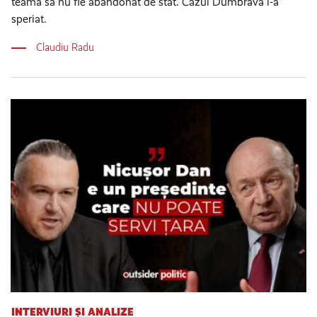
teamă să nu fie abandonat de stat. Cazul Dumbrava l-a
speriat.
Claudiu Radu
INTERVIURI ȘI ANALIZE