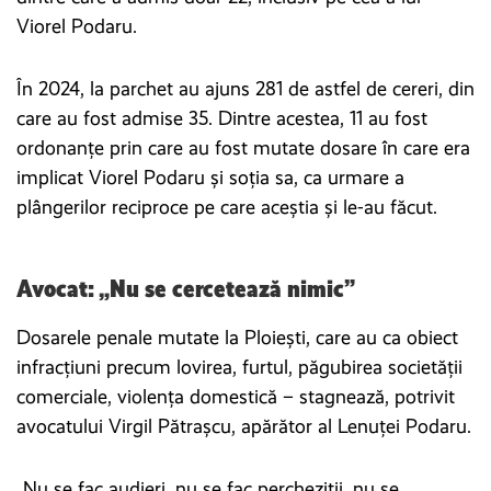
Viorel Podaru.
În 2024, la parchet au ajuns 281 de astfel de cereri, din
care au fost admise 35. Dintre acestea, 11 au fost
ordonanțe prin care au fost mutate dosare în care era
implicat Viorel Podaru și soția sa, ca urmare a
plângerilor reciproce pe care aceștia și le-au făcut.
Avocat: „Nu se cercetează nimic”
Dosarele penale mutate la Ploiești, care au ca obiect
infracțiuni precum lovirea, furtul, păgubirea societății
comerciale, violența domestică – stagnează, potrivit
avocatului Virgil Pătrașcu, apărător al Lenuței Podaru.
„Nu se fac audieri, nu se fac percheziții, nu se