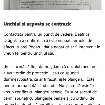
Unchiul și nepoata se contrazic
Contactată pentru un punct de vedere, Beatrice
Drăghiciu a confirmat că este nepoata omului de
afaceri Viorel Podaru, dar a negat că ar fi intervenit în
vreun fel pentru unchiul său.
„Eu, sinceră să fiu, nici nu știam că unchiul meu are…
a avut ordin de protecție… sau ce spuneți
dumneavoastră, că ar fi făcut niște plângeri… Este
pentru prima dată când aud… Nu știam că este în
vreun conflict cu plângeri penale. Eu sunt șocată de
ce-mi spuneți cu plângerile penale și cu ordinul de
protecție. Puteți să vorbiți inclusiv cu domnul ministru