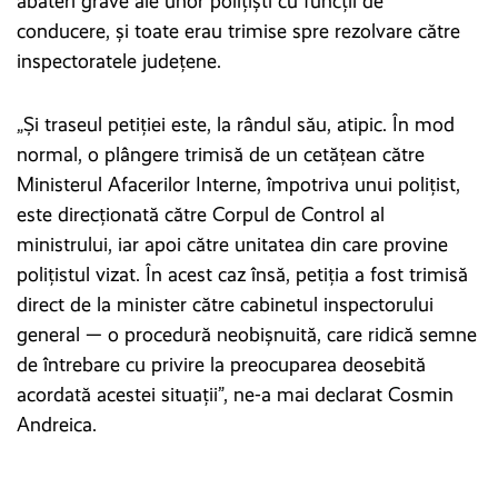
abateri grave ale unor polițiști cu funcții de
conducere, și toate erau trimise spre rezolvare către
inspectoratele județene.
„Și traseul petiției este, la rândul său, atipic. În mod
normal, o plângere trimisă de un cetățean către
Ministerul Afacerilor Interne, împotriva unui polițist,
este direcționată către Corpul de Control al
ministrului, iar apoi către unitatea din care provine
polițistul vizat. În acest caz însă, petiția a fost trimisă
direct de la minister către cabinetul inspectorului
general — o procedură neobișnuită, care ridică semne
de întrebare cu privire la preocuparea deosebită
acordată acestei situații”, ne-a mai declarat Cosmin
Andreica.