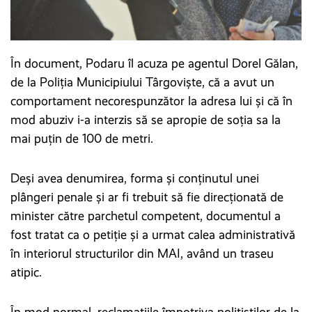
În document, Podaru îl acuza pe agentul Dorel Gălan,
de la Poliția Municipiului Târgoviște, că a avut un
comportament necorespunzător la adresa lui și că în
mod abuziv i-a interzis să se apropie de soția sa la
mai puțin de 100 de metri.
Deși avea denumirea, forma și conținutul unei
plângeri penale și ar fi trebuit să fie direcționată de
minister către parchetul competent, documentul a
fost tratat ca o petiție și a urmat calea administrativă
în interiorul structurilor din MAI, având un traseu
atipic.
În mod normal, reclamațiile împotriva polițiștilor de la