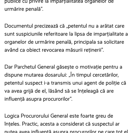
publice cu privire la imparțialitatea organelor de
urmărire penală”.
Documentul precizează că „petentul nu a arătat care
sunt suspiciunile referitoare la lipsa de imparțialitate a
organelor de urmărire penală, principala sa solicitare
având ca obiect revocarea măsurii reținerii”.
Dar Parchetul General găsește o motivație pentru a
dispune mutarea dosarului: „În timpul cercetărilor,
petentul suspect i-a transmis unui agent de poliție că
va avea grijă de el, lăsând să se înțeleagă că are
influență asupra procurorilor”.
Logica Procurorului General este foarte greu de
înțeles. Practic, acesta a considerat că suspectul ar
putea avea influență asupra procurorilor pe care tot el