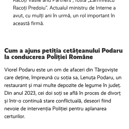
Racoți Vasile and Partners”, fostă „Zamfirescu
Racoți Predoiu”. Actualul ministru de Interne a
avut, cu mulți ani în urmă, un rol important în
această firmă.
Cum a ajuns petiția cetățeanului Podaru
la conducerea Poliției Române
Viorel Podaru este un om de afaceri din Târgoviște
care deține, împreună cu soția sa, Lenuța Podaru, un
restaurant și mai multe depozite de legume în județ.
Din anul 2023, cei doi soți se află în proces de divorț
și într-o continuă stare conflictuală, deseori fiind
nevoie de intervenția Poliției pentru aplanarea
certurilor.