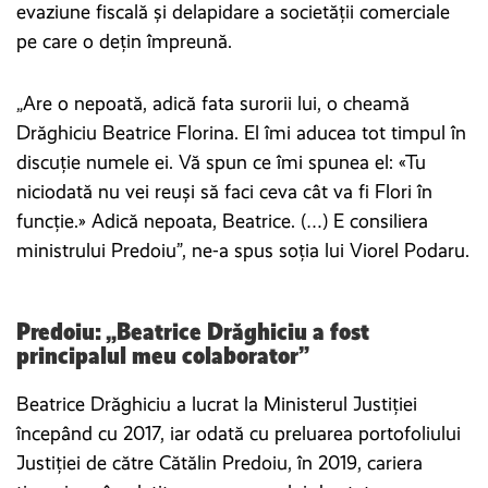
evaziune fiscală și delapidare a societății comerciale
pe care o dețin împreună.
„Are o nepoată, adică fata surorii lui, o cheamă
Drăghiciu Beatrice Florina. El îmi aducea tot timpul în
discuție numele ei. Vă spun ce îmi spunea el: «Tu
niciodată nu vei reuși să faci ceva cât va fi Flori în
funcție.» Adică nepoata, Beatrice. (…) E consiliera
ministrului Predoiu”, ne-a spus soția lui Viorel Podaru.
Predoiu: „Beatrice Drăghiciu a fost
principalul meu colaborator”
Beatrice Drăghiciu a lucrat la Ministerul Justiției
începând cu 2017, iar odată cu preluarea portofoliului
Justiției de către Cătălin Predoiu, în 2019, cariera