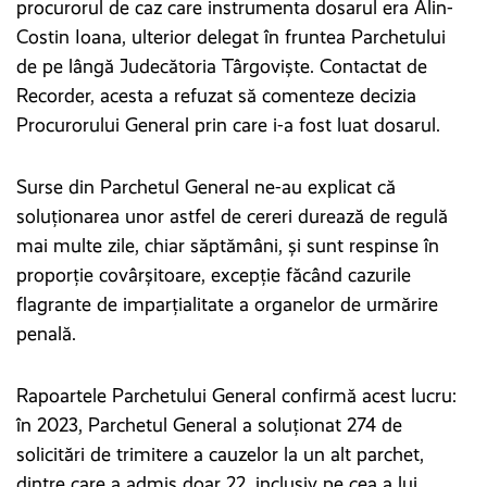
procurorul de caz care instrumenta dosarul era Alin-
Costin Ioana, ulterior delegat în fruntea Parchetului
de pe lângă Judecătoria Târgoviște. Contactat de
Recorder, acesta a refuzat să comenteze decizia
Procurorului General prin care i-a fost luat dosarul.
Surse din Parchetul General ne-au explicat că
soluționarea unor astfel de cereri durează de regulă
mai multe zile, chiar săptămâni, și sunt respinse în
proporție covârșitoare, excepție făcând cazurile
flagrante de imparțialitate a organelor de urmărire
penală.
Rapoartele Parchetului General confirmă acest lucru:
în 2023, Parchetul General a soluționat 274 de
solicitări de trimitere a cauzelor la un alt parchet,
dintre care a admis doar 22, inclusiv pe cea a lui