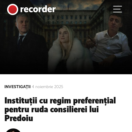
Main Navigation
Skip to content
INVESTIGAȚII
4 noiembrie 2025
Instituții cu regim preferențial
pentru ruda consilierei lui
Predoiu