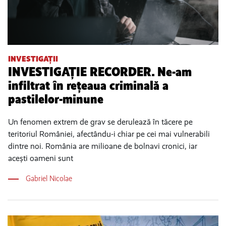
INVESTIGAȚII
INVESTIGAȚIE RECORDER. Ne-am
infiltrat în rețeaua criminală a
pastilelor-minune
Un fenomen extrem de grav se derulează în tăcere pe
teritoriul României, afectându-i chiar pe cei mai vulnerabili
dintre noi. România are milioane de bolnavi cronici, iar
acești oameni sunt
Gabriel Nicolae