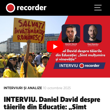
Main Navigation
Skip to content
INTERVIURI ȘI ANALIZE
10 octombrie 2025
INTERVIU. Daniel David despre
tăierile din Educație: „Simt