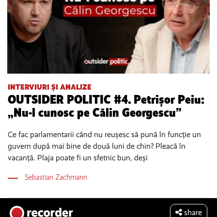
INTERVIURI ȘI ANALIZE
OUTSIDER POLITIC #4. Petrișor Peiu:
„Nu-l cunosc pe Călin Georgescu”
Ce fac parlamentarii când nu reușesc să pună în funcție un
guvern după mai bine de două luni de chin? Pleacă în
vacanță. Plaja poate fi un sfetnic bun, deși
Sebastian Zachmann
share