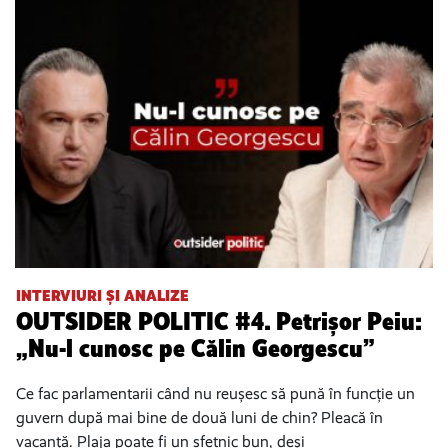
INTERVIURI ȘI ANALIZE
OUTSIDER POLITIC #4. Petrișor Peiu:
„Nu-l cunosc pe Călin Georgescu”
Ce fac parlamentarii când nu reușesc să pună în funcție un
guvern după mai bine de două luni de chin? Pleacă în
vacanță. Plaja poate fi un sfetnic bun, deși