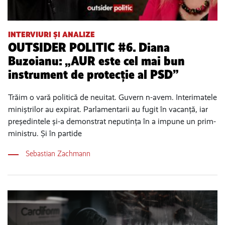
INTERVIURI ȘI ANALIZE
OUTSIDER POLITIC #6. Diana
Buzoianu: „AUR este cel mai bun
instrument de protecție al PSD”
Trăim o vară politică de neuitat. Guvern n-avem. Interimatele
miniștrilor au expirat. Parlamentarii au fugit în vacanță, iar
președintele și-a demonstrat neputința în a impune un prim-
ministru. Și în partide
Sebastian Zachmann