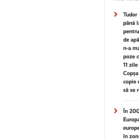
Tudor 
până l
pentru
de apă
n-a ma
poze c
11 zil
Copşa 
copie 
să se 
În 200
Europa
europe
în zon