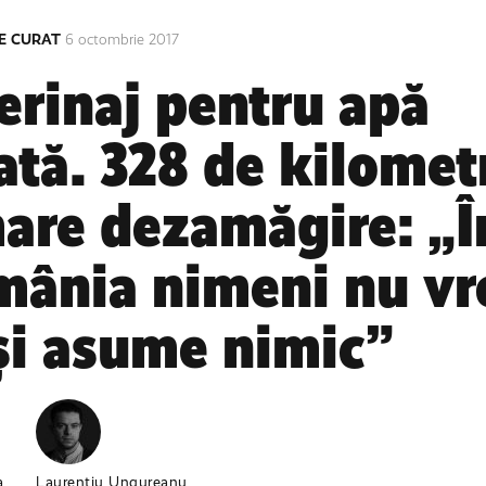
E CURAT
6 octombrie 2017
erinaj pentru apă
ată. 328 de kilometr
are dezamăgire: „Î
ânia nimeni nu vr
și asume nimic”
a
Laurențiu Ungureanu