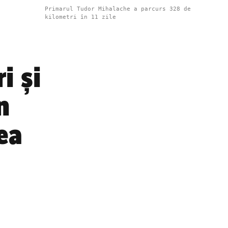
Primarul Tudor Mihalache a parcurs 328 de
kilometri în 11 zile
i și
n
ea