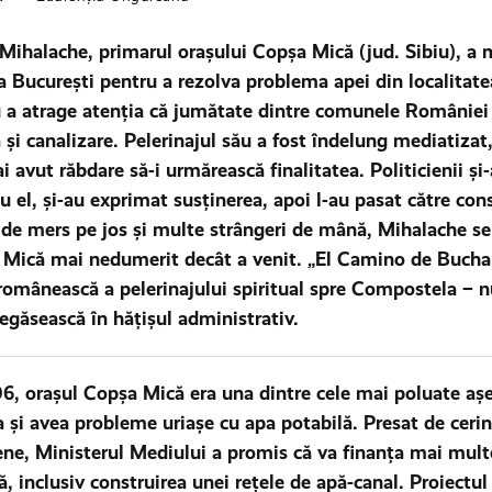
Mihalache, primarul orașului Copşa Mică (jud. Sibiu), a 
a Bucureşti pentru a rezolva problema apei din localitate
 a atrage atenția că jumătate dintre comunele României 
 și canalizare. Pelerinajul său a fost îndelung mediatizat
i avut răbdare să-i urmărească finalitatea. Politicienii și
u el, și-au exprimat susținerea, apoi l-au pasat către cons
e de mers pe jos şi multe strângeri de mână, Mihalache se
Mică mai nedumerit decât a venit. „El Camino de Buchar
românească a pelerinajului spiritual spre Compostela – nu
regăsească în hăţişul administrativ.
6, orașul Copșa Mică era una dintre cele mai poluate așe
 și avea probleme uriașe cu apa potabilă. Presat de cerin
ne, Ministerul Mediului a promis că va finanţa mai mult
ă, inclusiv construirea unei reţele de apă-canal. Proiectu