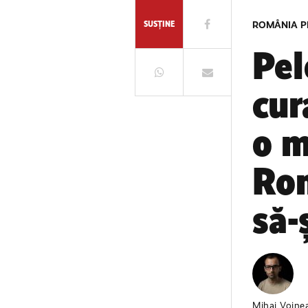
SUSȚINE
ROMÂNIA P
Pel
cur
o m
Rom
să-
Mihai Voine