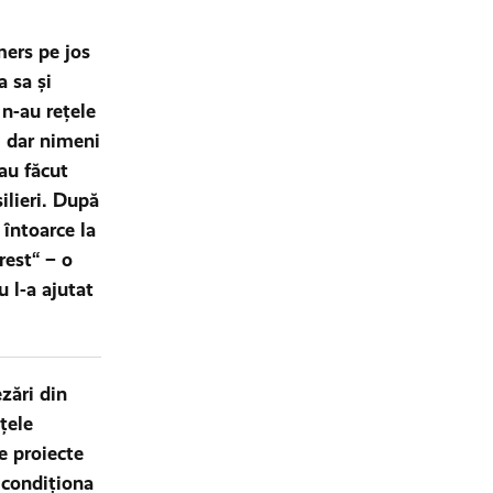
mers pe jos
a sa și
n-au rețele
, dar nimeni
-au făcut
ilieri. După
 întoarce la
est“ – o
 l-a ajutat
zări din
țele
e proiecte
l condiţiona