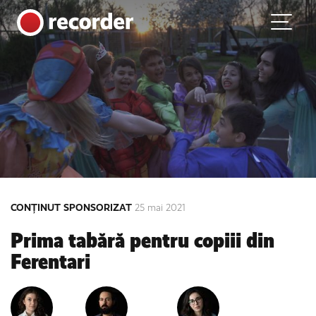
Main Navigation
Skip to content
CONȚINUT SPONSORIZAT
25 mai 2021
Prima tabără pentru copiii din
Ferentari