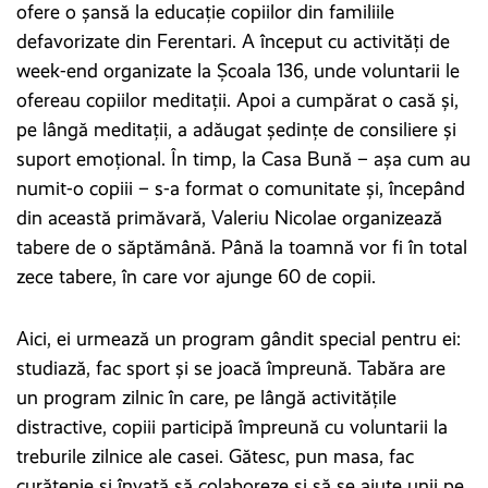
ofere o șansă la educație copiilor din familiile
defavorizate din Ferentari. A început cu activități de
week-end organizate la Școala 136, unde voluntarii le
ofereau copiilor meditații. Apoi a cumpărat o casă și,
pe lângă meditații, a adăugat ședințe de consiliere și
suport emoțional. În timp, la Casa Bună – așa cum au
numit-o copiii – s-a format o comunitate și, începând
din această primăvară, Valeriu Nicolae organizează
tabere de o săptămână. Până la toamnă vor fi în total
zece tabere, în care vor ajunge 60 de copii.
Aici, ei urmează un program gândit special pentru ei:
studiază, fac sport și se joacă împreună. Tabăra are
un program zilnic în care, pe lângă activitățile
distractive, copiii participă împreună cu voluntarii la
treburile zilnice ale casei. Gătesc, pun masa, fac
curățenie și învață să colaboreze și să se ajute unii pe