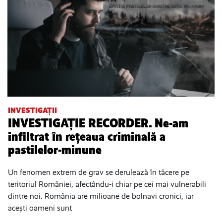
INVESTIGAȚII
INVESTIGAȚIE RECORDER. Ne-am
infiltrat în rețeaua criminală a
pastilelor-minune
Un fenomen extrem de grav se derulează în tăcere pe
teritoriul României, afectându-i chiar pe cei mai vulnerabili
dintre noi. România are milioane de bolnavi cronici, iar
acești oameni sunt