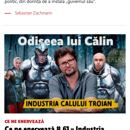
politic, din dorința de a instala „guvernul său”.
Sebastian Zachmann
CE NE ENERVEAZĂ
Ce ne enervează # 61 – Industria