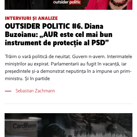
INTERVIURI ȘI ANALIZE
OUTSIDER POLITIC #6. Diana
Buzoianu: „AUR este cel mai bun
instrument de protecție al PSD”
Trăim o vară politică de neuitat. Guvern n-avem. Interimatele
miniștrilor au expirat. Parlamentarii au fugit în vacanță, iar
președintele și-a demonstrat neputința în a impune un prim-
ministru. Și în partide
Sebastian Zachmann