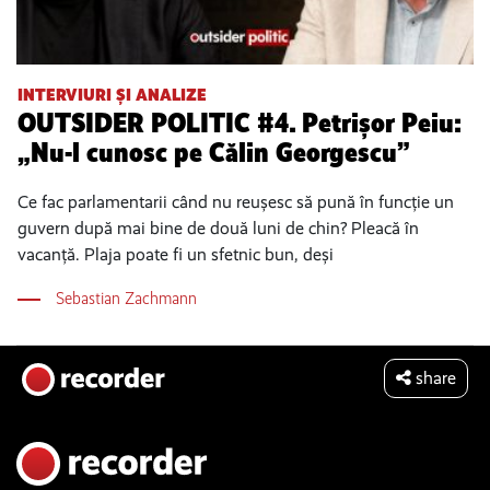
INTERVIURI ȘI ANALIZE
OUTSIDER POLITIC #4. Petrișor Peiu:
„Nu-l cunosc pe Călin Georgescu”
Ce fac parlamentarii când nu reușesc să pună în funcție un
guvern după mai bine de două luni de chin? Pleacă în
vacanță. Plaja poate fi un sfetnic bun, deși
Sebastian Zachmann
share