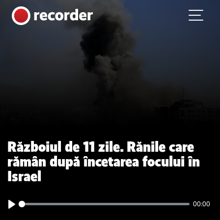
Main Navigation
Skip to content
Războiul de 11 zile. Rănile care
rămân după încetarea focului în
Israel
00:00
Play