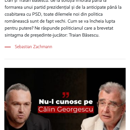
Dan și Traian Băsescu: de la soluția imorală până la
formarea unui partid prezidențial și de la anticipate până la
coabitarea cu PSD, toate dilemele noi din politica
românească sunt de fapt vechi. Cum se va încheia lupta
pentru putere? Ne răspunde politicianul care a brevetat
sintagma de președinte-jucător: Traian Băsescu.
Sebastian Zachmann