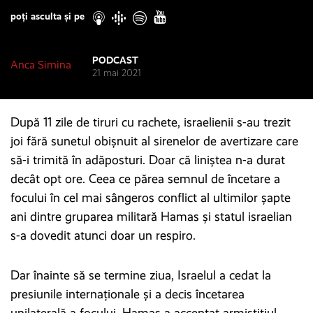
poți asculta și pe
PODCAST
Anca Simina
21 mai 2021
După 11 zile de tiruri cu rachete, israelienii s-au trezit
joi fără sunetul obișnuit al sirenelor de avertizare care
să-i trimită în adăposturi. Doar că liniștea n-a durat
decât opt ore. Ceea ce părea semnul de încetare a
focului în cel mai sângeros conflict al ultimilor șapte
ani dintre gruparea militară Hamas și statul israelian
s-a dovedit atunci doar un respiro.
Dar înainte să se termine ziua, Israelul a cedat la
presiunile internaționale și a decis încetarea