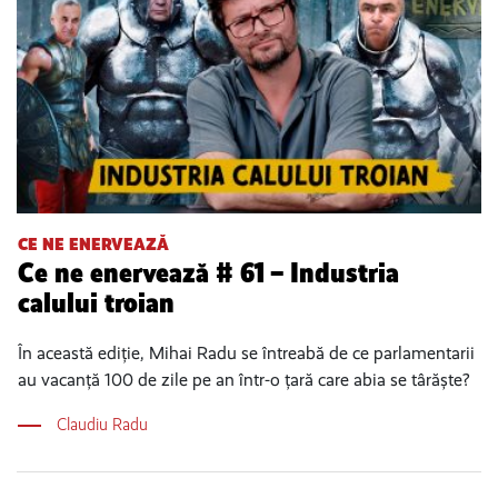
CE NE ENERVEAZĂ
Ce ne enervează # 61 – Industria
calului troian
În această ediție, Mihai Radu se întreabă de ce parlamentarii
au vacanță 100 de zile pe an într-o țară care abia se târăște?
Claudiu Radu