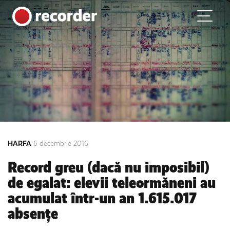
Main Navigation
Skip to content
HARFA
6 decembrie 2016
Record greu (dacă nu imposibil)
de egalat: elevii teleormăneni au
acumulat într-un an 1.615.017
absențe