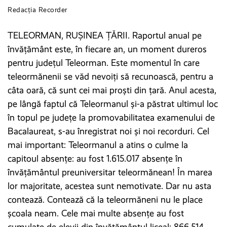
Redacția Recorder
TELEORMAN, RUȘINEA ȚĂRII. Raportul anual pe
învățământ este, în fiecare an, un moment dureros
pentru județul Teleorman. Este momentul în care
teleormănenii se văd nevoiți să recunoască, pentru a
câta oară, că sunt cei mai proști din țară. Anul acesta,
pe lângă faptul că Teleormanul și-a păstrat ultimul loc
în topul pe județe la promovabilitatea examenului de
Bacalaureat, s-au înregistrat noi și noi recorduri. Cel
mai important: Teleormanul a atins o culme la
capitoul absențe: au fost 1.615.017 absențe în
învățământul preuniversitar teleormănean! În marea
lor majoritate, acestea sunt nemotivate. Dar nu asta
contează. Contează că la teleormăneni nu le place
școala neam. Cele mai multe absenţe au fost
cumulate de elevii din învăţământul liceal: 866.514.