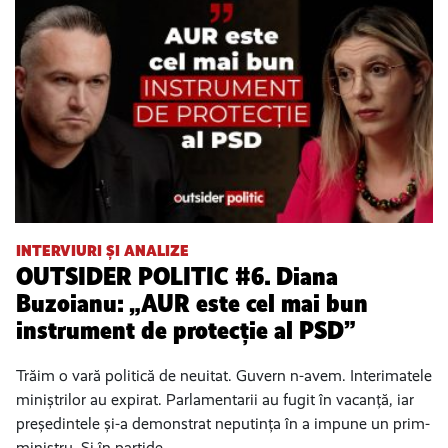
INTERVIURI ȘI ANALIZE
OUTSIDER POLITIC #6. Diana
Buzoianu: „AUR este cel mai bun
instrument de protecție al PSD”
Trăim o vară politică de neuitat. Guvern n-avem. Interimatele
miniștrilor au expirat. Parlamentarii au fugit în vacanță, iar
președintele și-a demonstrat neputința în a impune un prim-
ministru. Și în partide