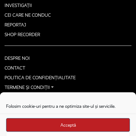
INVESTIGAȚII
CEI CARE NE CONDUC
REPORTAJ
SHOP RECORDER
DESPRE NOI
CONTACT
POLITICA DE CONFIDENȚIALITATE
TERMENE ȘI CONDIȚII
CONTACTEAZĂ-NE SECURIZAT
Folosim cookie-uri pentru a ne optimiza site-ul și serviciile.
COPYRIGHT © 2026. ALL RIGHTS RESERVED
proudly developed by
Homemade guys
Acceptă
proudly developed by
Stega creative