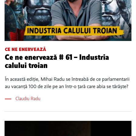
CE NE ENERVEAZĂ
Ce ne enervează # 61 – Industria
calului troian
În această ediție, Mihai Radu se întreabă de ce parlamentarii
au vacanță 100 de zile pe an într-o țară care abia se târăște?
Claudiu Radu