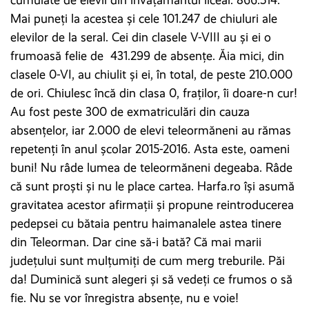
Mai puneți la acestea și cele 101.247 de chiuluri ale
elevilor de la seral. Cei din clasele V-VIII au și ei o
frumoasă felie de 431.299 de absenţe. Ăia mici, din
clasele 0-VI, au chiulit și ei, în total, de peste 210.000
de ori. Chiulesc încă din clasa 0, fraților, îi doare-n cur!
Au fost peste 300 de exmatriculări din cauza
absențelor, iar 2.000 de elevi teleormăneni au rămas
repetenţi în anul şcolar 2015-2016. Asta este, oameni
buni! Nu râde lumea de teleormăneni degeaba. Râde
că sunt proști și nu le place cartea. Harfa.ro își asumă
gravitatea acestor afirmații și propune reintroducerea
pedepsei cu bătaia pentru haimanalele astea tinere
din Teleorman. Dar cine să-i bată? Că mai marii
județului sunt mulțumiți de cum merg treburile. Păi
da! Duminică sunt alegeri și să vedeți ce frumos o să
fie. Nu se vor înregistra absențe, nu e voie!