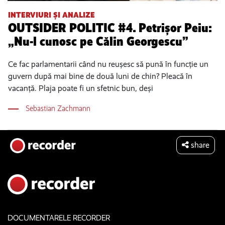
INTERVIURI ȘI ANALIZE
OUTSIDER POLITIC #4. Petrișor Peiu:
„Nu-l cunosc pe Călin Georgescu”
Ce fac parlamentarii când nu reușesc să pună în funcție un
guvern după mai bine de două luni de chin? Pleacă în
vacanță. Plaja poate fi un sfetnic bun, deși
Sebastian Zachmann
share
DOCUMENTARELE RECORDER