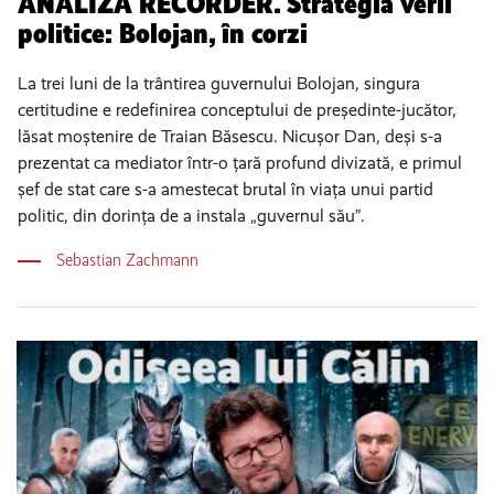
ANALIZĂ RECORDER. Strategia verii
politice: Bolojan, în corzi
La trei luni de la trântirea guvernului Bolojan, singura
certitudine e redefinirea conceptului de președinte-jucător,
lăsat moștenire de Traian Băsescu. Nicușor Dan, deși s-a
prezentat ca mediator într-o țară profund divizată, e primul
șef de stat care s-a amestecat brutal în viața unui partid
politic, din dorința de a instala „guvernul său”.
Sebastian Zachmann