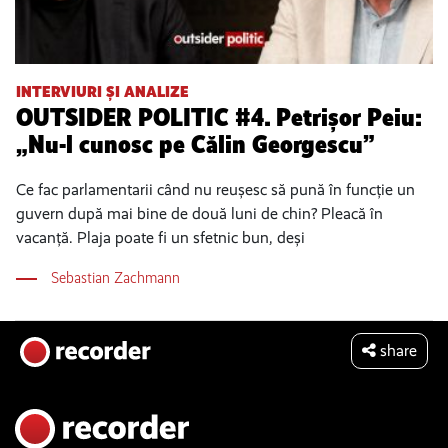
INTERVIURI ȘI ANALIZE
OUTSIDER POLITIC #4. Petrișor Peiu:
„Nu-l cunosc pe Călin Georgescu”
Ce fac parlamentarii când nu reușesc să pună în funcție un
guvern după mai bine de două luni de chin? Pleacă în
vacanță. Plaja poate fi un sfetnic bun, deși
Sebastian Zachmann
share