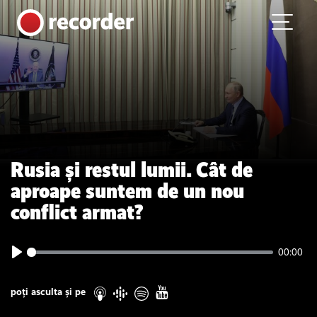
Main Navigation
Skip to content
Rusia și restul lumii. Cât de
aproape suntem de un nou
conflict armat?
00:00
Play
poți asculta și pe