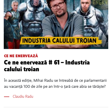
CE NE ENERVEAZĂ
Ce ne enervează # 61 – Industria
calului troian
În această ediție, Mihai Radu se întreabă de ce parlamentarii
au vacanță 100 de zile pe an într-o țară care abia se târăște?
Claudiu Radu