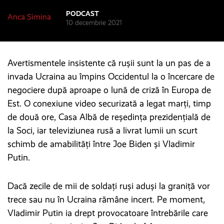
PODCAST
Anca Simina
10 decembrie 2021
Avertismentele insistente că rușii sunt la un pas de a
invada Ucraina au împins Occidentul la o încercare de
negociere după aproape o lună de criză în Europa de
Est. O conexiune video securizată a legat marți, timp
de două ore, Casa Albă de reședința prezidențială de
la Soci, iar televiziunea rusă a livrat lumii un scurt
schimb de amabilități între Joe Biden și Vladimir
Putin.
Dacă zecile de mii de soldați ruși aduși la graniță vor
trece sau nu în Ucraina rămâne incert. Pe moment,
Vladimir Putin ia drept provocatoare întrebările care