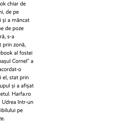
ok chiar de
ni, de pe
i și a mâncat
ime de poze
ă, s-a
t prin zonă,
book al fostei
așul Cornel” a
 acordat-o
el, stat prin
pul și a afișat
etul. Harfa.ro
i Udrea într-un
ibilului pe
ze.