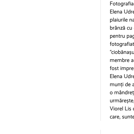
Fotografia
Elena Udre
plaiurile 
brânză cu 
pentru pag
fotografia
“ciobănașu
membre a G
fost impre
Elena Udre
munți de a
o mândrețe
urmărește,
Viorel Lis 
care, sunt