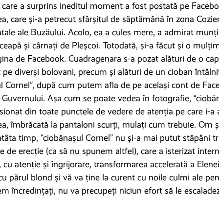
 care a surprins ineditul moment a fost postată pe Facebo
a, care și-a petrecut sfârșitul de săptămână în zona Cozie
natale ale Buzăului. Acolo, ea a cules mere, a admirat munți
ceapă și cârnați de Pleșcoi. Totodată, și-a făcut și o mulț
ina de Facebook. Cuadragenara s-a pozat alături de o capr
t pe diverși bolovani, precum și alături de un cioban întâlni
l Cornel”, după cum putem afla de pe același cont de Face
uvernului. Așa cum se poate vedea în fotografie, “ciobăn
sionat din toate punctele de vedere de atenția pe care i-a
a, îmbrăcată la pantaloni scurți, mulați cum trebuie. Om și 
tâta timp, “ciobănașul Cornel” nu și-a mai putut stăpâni tru
 de erecție (ca să nu spunem altfel), care a isterizat intern
 cu atenție și îngrijorare, transformarea accelerată a Elene
cu părul blond și vă va ține la curent cu noile culmi ale pen
em încredințați, nu va precupeți niciun efort să le escalade