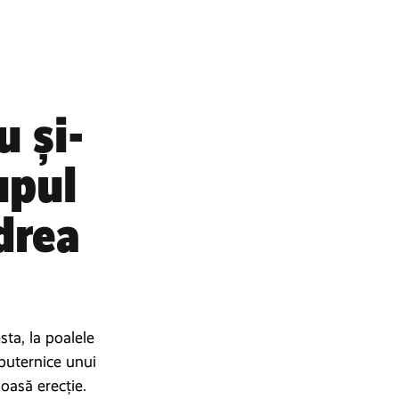
 și-
upul
drea
ta, la poalele
puternice unui
oasă erecție.