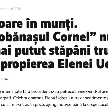
eptembrie 2016
oare în munți.
obănașul Cornel” nu
ai putut stăpâni tr
apropierea Elenei U
corder
 intensitate fără precedent s-au petrecut, week-end-ul aces
arpați. Celebra doamnă Elena Udrea i-a trezit sentimente 
 cu care s-a tras în poză, ajungându-se până la o spectacul