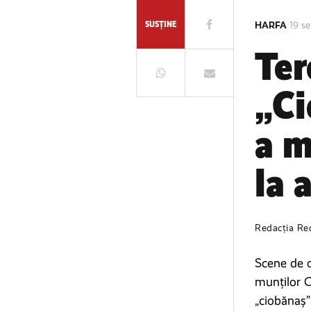
SUSȚINE
HARFA
19 s
Ter
„Ci
a m
la 
Redacția Re
Scene de o
munților C
„ciobănaș”