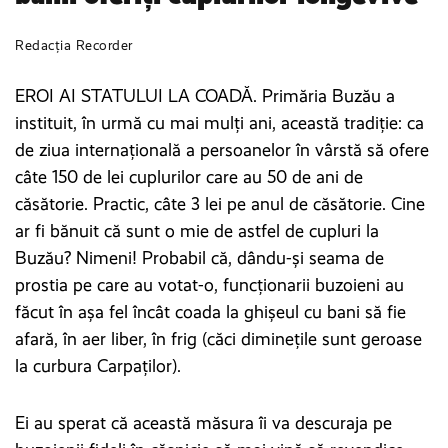
Redacția Recorder
EROI AI STATULUI LA COADĂ. Primăria Buzău a
instituit, în urmă cu mai mulți ani, această tradiție: ca
de ziua internațională a persoanelor în vârstă să ofere
câte 150 de lei cuplurilor care au 50 de ani de
căsătorie. Practic, câte 3 lei pe anul de căsătorie. Cine
ar fi bănuit că sunt o mie de astfel de cupluri la
Buzău? Nimeni! Probabil că, dându-și seama de
prostia pe care au votat-o, funcționarii buzoieni au
făcut în așa fel încât coada la ghișeul cu bani să fie
afară, în aer liber, în frig (căci diminețile sunt geroase
la curbura Carpaților).
Ei au sperat că această măsura îi va descuraja pe