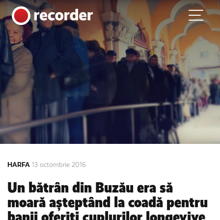
Main Navigation
Skip to content
HARFA
13 octombrie 2016
Un bătrân din Buzău era să
moară așteptând la coadă pentru
banii oferiți cuplurilor longevive