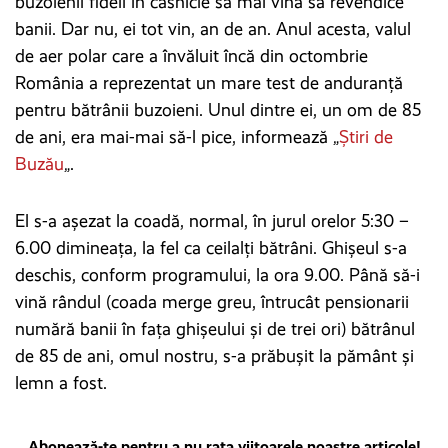
buzoienii fideli în căsnicie să mai vină să revendice
banii. Dar nu, ei tot vin, an de an. Anul acesta, valul
de aer polar care a învăluit încă din octombrie
România a reprezentat un mare test de anduranță
pentru bătrânii buzoieni. Unul dintre ei, un om de 85
de ani, era mai-mai să-l pice, informează „
Știri de
Buzău
„.
El s-a așezat la coadă, normal, în jurul orelor 5:30 –
6.00 dimineața, la fel ca ceilalți bătrâni. Ghișeul s-a
deschis, conform programului, la ora 9.00. Până să-i
vină rândul (coada merge greu, întrucât pensionarii
numără banii în fața ghișeului și de trei ori) bătrânul
de 85 de ani, omul nostru, s-a prăbușit la pământ și
lemn a fost.
Abonează-te pentru a nu rata viitoarele noastre articole!