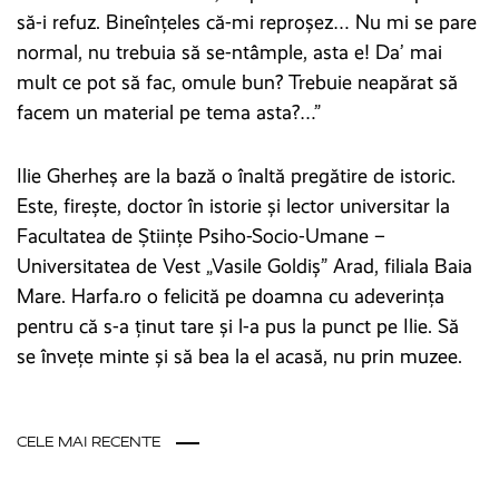
să-i refuz. Bineînţeles că-mi reproşez… Nu mi se pare
normal, nu trebuia să se-ntâmple, asta e! Da’ mai
mult ce pot să fac, omule bun? Trebuie neapărat să
facem un material pe tema asta?…”
Ilie Gherheş are la bază o înaltă pregătire de istoric.
Este, firește, doctor în istorie și lector universitar la
Facultatea de Ştiinţe Psiho-Socio-Umane –
Universitatea de Vest „Vasile Goldiș” Arad, filiala Baia
Mare. Harfa.ro o felicită pe doamna cu adeverința
pentru că s-a ținut tare și l-a pus la punct pe Ilie. Să
se învețe minte și să bea la el acasă, nu prin muzee.
CELE MAI RECENTE