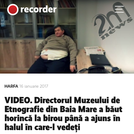
Main Navigation
Skip to content
HARFA
16 ianuarie 2017
VIDEO. Directorul Muzeului de
Etnografie din Baia Mare a băut
horincă la birou până a ajuns în
halul în care-l vedeți