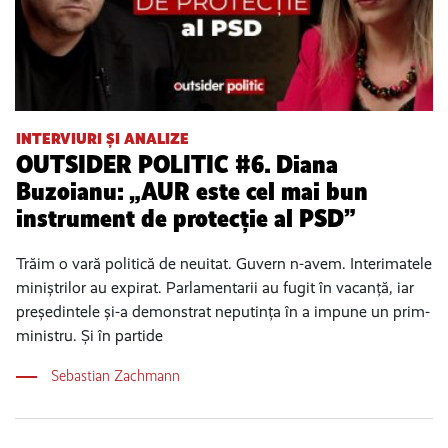
INTERVIURI ȘI ANALIZE
OUTSIDER POLITIC #6. Diana
Buzoianu: „AUR este cel mai bun
instrument de protecție al PSD”
Trăim o vară politică de neuitat. Guvern n-avem. Interimatele
miniștrilor au expirat. Parlamentarii au fugit în vacanță, iar
președintele și-a demonstrat neputința în a impune un prim-
ministru. Și în partide
Sebastian Zachmann