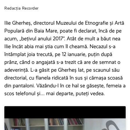
Redacția Recorder
Ilie Gherheș, directorul Muzeului de Etnografie și Artă
Populară din Baia Mare, poate fi declarat, încă de pe
acum, „bețivul anului 2017“. Atât de mult a băut nea
Ilie încăt abia mai știa cum îl cheamă. Necazul s-a
întâmplat joia trecută, pe 12 ianuarie, puțin după
prânz, când o angajată s-a trezit că are de semnat o
adeverință. L-a găsit pe Gherheș lat, pe scaunul său
directorial, cu flanela ridicată în sus și cămașa scoasă
din pantaloni. Văzându-l în ce hal se găsește, femeia a
scos telefonul și… mai departe, puteți vedea.