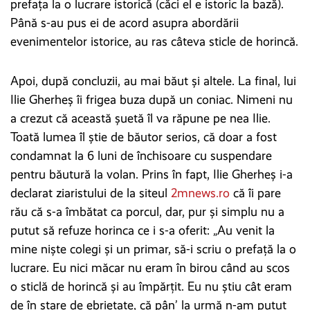
prefața la o lucrare istorică (căci el e istoric la bază).
Până s-au pus ei de acord asupra abordării
evenimentelor istorice, au ras câteva sticle de horincă.
Apoi, după concluzii, au mai băut și altele. La final, lui
Ilie Gherheş îi frigea buza după un coniac. Nimeni nu
a crezut că această șuetă îl va răpune pe nea Ilie.
Toată lumea îl știe de băutor serios, că doar a fost
condamnat la 6 luni de închisoare cu suspendare
pentru băutură la volan. Prins în fapt, Ilie Gherheş i-a
declarat ziaristului de la siteul
2mnews.ro
că îi pare
rău că s-a îmbătat ca porcul, dar, pur și simplu nu a
putut să refuze horinca ce i s-a oferit: „Au venit la
mine nişte colegi şi un primar, să-i scriu o prefaţă la o
lucrare. Eu nici măcar nu eram în birou când au scos
o sticlă de horincă şi au împărţit. Eu nu ştiu cât eram
de în stare de ebrietate, că pân’ la urmă n-am putut