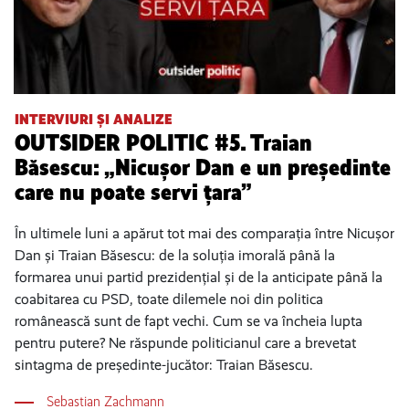
INTERVIURI ȘI ANALIZE
OUTSIDER POLITIC #5. Traian
Băsescu: „Nicușor Dan e un președinte
care nu poate servi țara”
În ultimele luni a apărut tot mai des comparația între Nicușor
Dan și Traian Băsescu: de la soluția imorală până la
formarea unui partid prezidențial și de la anticipate până la
coabitarea cu PSD, toate dilemele noi din politica
românească sunt de fapt vechi. Cum se va încheia lupta
pentru putere? Ne răspunde politicianul care a brevetat
sintagma de președinte-jucător: Traian Băsescu.
Sebastian Zachmann