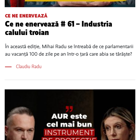
CE NE ENERVEAZĂ
Ce ne enervează # 61 – Industria
calului troian
În această ediție, Mihai Radu se întreabă de ce parlamentarii
au vacanță 100 de zile pe an într-o țară care abia se târăște?
Claudiu Radu