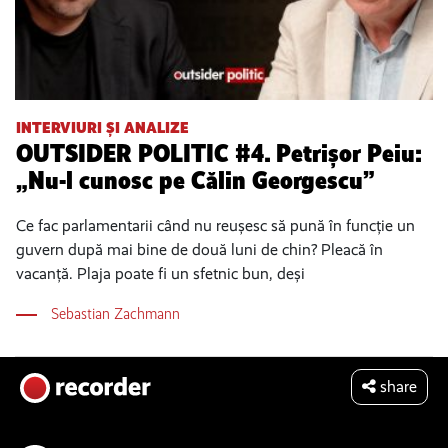
INTERVIURI ȘI ANALIZE
OUTSIDER POLITIC #4. Petrișor Peiu:
„Nu-l cunosc pe Călin Georgescu”
Ce fac parlamentarii când nu reușesc să pună în funcție un
guvern după mai bine de două luni de chin? Pleacă în
vacanță. Plaja poate fi un sfetnic bun, deși
Sebastian Zachmann
share