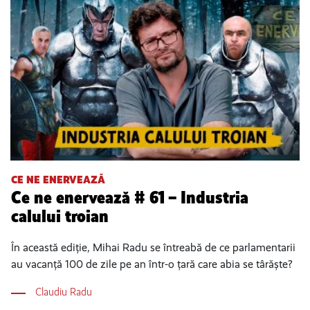
CE NE ENERVEAZĂ
Ce ne enervează # 61 – Industria
calului troian
În această ediție, Mihai Radu se întreabă de ce parlamentarii
au vacanță 100 de zile pe an într-o țară care abia se târăște?
Claudiu Radu