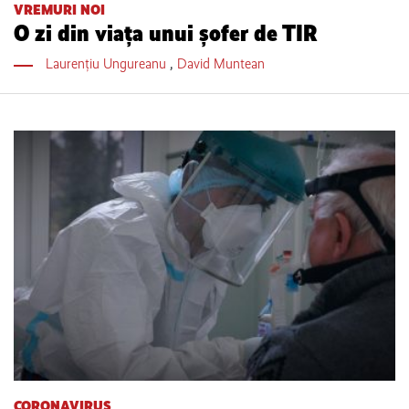
VREMURI NOI
O zi din viaţa unui şofer de TIR
Laurențiu Ungureanu
,
David Muntean
CORONAVIRUS