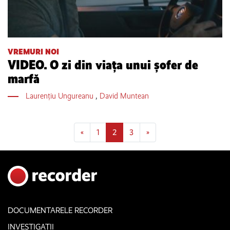
VREMURI NOI
VIDEO. O zi din viaţa unui şofer de
marfă
Laurențiu Ungureanu
,
David Muntean
Posts navigation
«
1
2
3
»
DOCUMENTARELE RECORDER
INVESTIGAȚII