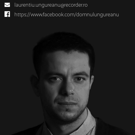
laurentiu.ungureanu@recorder.ro
https://www.facebook.com/domnulungureanu