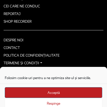
CEI CARE NE CONDUC
REPORTAJ
SHOP RECORDER
DESPRE NOI
CONTACT
POLITICA DE CONFIDENȚIALITATE
TERMENE ȘI CONDIȚII
CONTACTEAZĂ-NE SECURIZAT
Folosim cookie-uri pentru a ne optimiza site-ul și serviciile.
COPYRIGHT © 2026. ALL RIGHTS RESERVED
proudly developed by
Homemade guys
Acceptă
proudly developed by
Stega creative
Brandul Recorder e operat de Asociația Recorder Community, sub licența SC
Respinge
Harfa Online Publishing SRL.