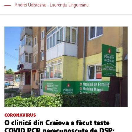
Andrei Udișteanu
,
Laurențiu Ungureanu
CORONAVIRUS
O clinică din Craiova a făcut teste
COVID PCR nerecunoscute de DSP: