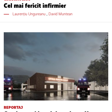
Cel mai fericit infirmier
Laurențiu Ungureanu
,
David Muntean
REPORTAJ