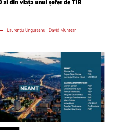
O zi din viaţa unui şofer de TIR
Laurențiu Ungureanu
,
David Muntean