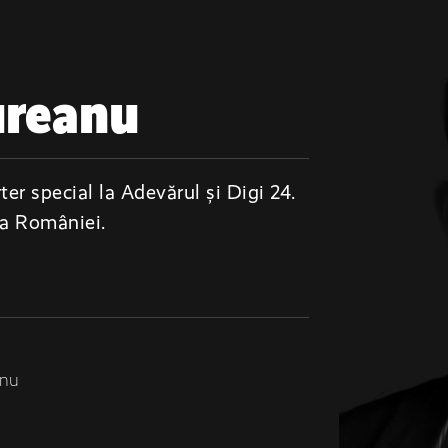
ureanu
er special la Adevărul și Digi 24.
 a României.
anu