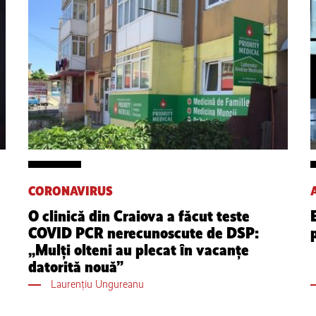
CORONAVIRUS
O clinică din Craiova a făcut teste
COVID PCR nerecunoscute de DSP:
„Mulți olteni au plecat în vacanțe
datorită nouă”
Laurențiu Ungureanu