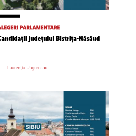
ALEGERI PARLAMENTARE
Candidații județului Bistrița-Năsăud
Laurențiu Ungureanu