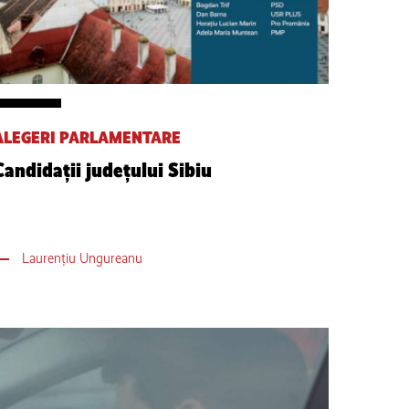
ALEGERI PARLAMENTARE
Candidații județului Sibiu
Laurențiu Ungureanu