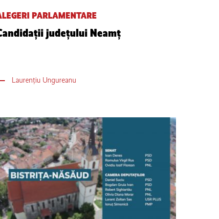
ALEGERI PARLAMENTARE
Candidații județului Neamț
Laurențiu Ungureanu