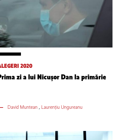
ALEGERI 2020
Prima zi a lui Nicușor Dan la primărie
David Muntean
,
Laurențiu Ungureanu