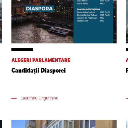
ALEGERI PARLAMENTARE
Candidații Diasporei
Laurențiu Ungureanu