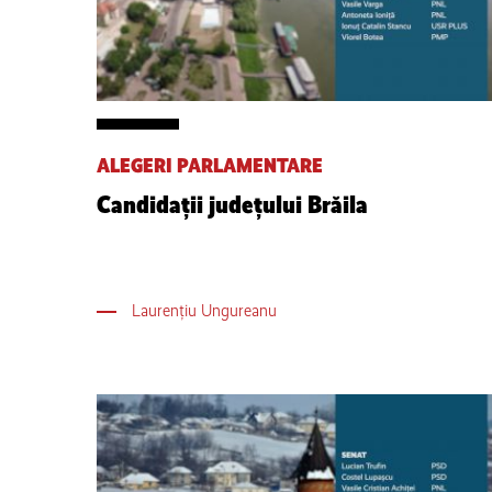
ALEGERI PARLAMENTARE
Candidații județului Brăila
Laurențiu Ungureanu