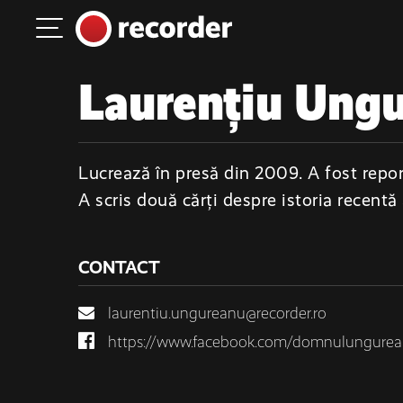
Main Navigation
Skip to content
Laurențiu Ung
Lucrează în presă din 2009. A fost report
A scris două cărți despre istoria recentă
CONTACT
laurentiu.ungureanu@recorder.ro
https://www.facebook.com/domnulungure