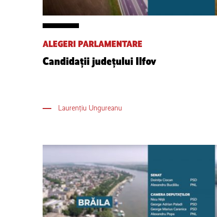
ALEGERI PARLAMENTARE
Candidații județului Ilfov
Laurențiu Ungureanu