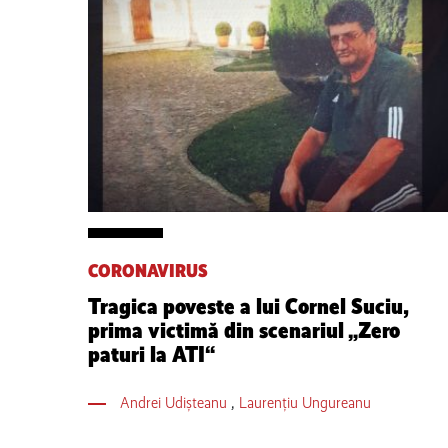
CORONAVIRUS
Tragica poveste a lui Cornel Suciu,
prima victimă din scenariul „Zero
paturi la ATI“
Andrei Udișteanu
,
Laurențiu Ungureanu