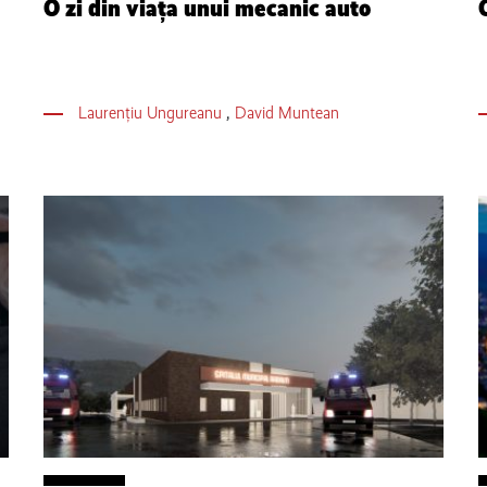
O zi din viața unui mecanic auto
Laurențiu Ungureanu
,
David Muntean