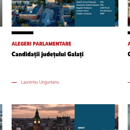
ALEGERI PARLAMENTARE
Candidații județului Galați
Laurențiu Ungureanu