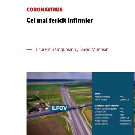
CORONAVIRUS
Cel mai fericit infirmier
Laurențiu Ungureanu
,
David Muntean