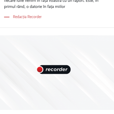
fiecare iulie venim în fața voastră cu un raport. Este, în
primul rând, o datorie în fața miilor
Redacția Recorder