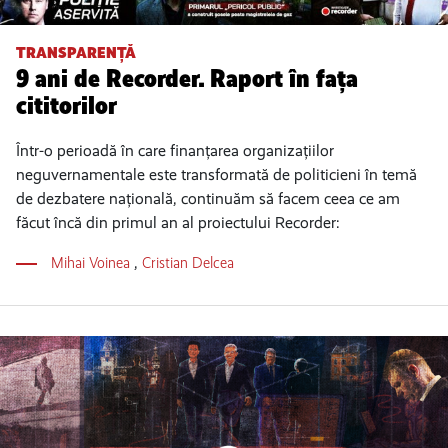
TRANSPARENȚĂ
9 ani de Recorder. Raport în fața
cititorilor
Într-o perioadă în care finanțarea organizațiilor
neguvernamentale este transformată de politicieni în temă
de dezbatere națională, continuăm să facem ceea ce am
făcut încă din primul an al proiectului Recorder:
Mihai Voinea
,
Cristian Delcea