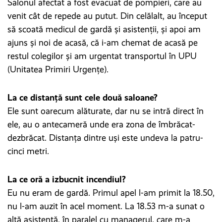
Salonul afectat a fost evacuat de pompieri, care au
venit cât de repede au putut. Din celălalt, au început
să scoată medicul de gardă și asistenții, și apoi am
ajuns și noi de acasă, că i-am chemat de acasă pe
restul colegilor și am urgentat transportul în UPU
(Unitatea Primiri Urgențe).
La ce distanță sunt cele două saloane?
Ele sunt oarecum alăturate, dar nu se intră direct în
ele, au o antecameră unde era zona de îmbrăcat-
dezbrăcat. Distanța dintre uși este undeva la patru-
cinci metri.
La ce oră a izbucnit incendiul?
Eu nu eram de gardă. Primul apel l-am primit la 18.50,
nu l-am auzit în acel moment. La 18.53 m-a sunat o
altă asistentă, în paralel cu managerul, care m-a