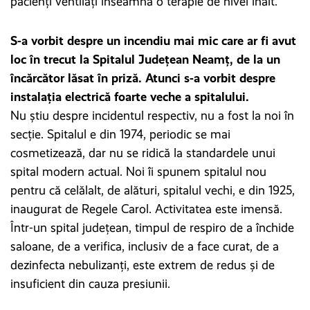
pacienți ventilați înseamnă o terapie de nivel înalt.
S-a vorbit despre un incendiu mai mic care ar fi avut
loc în trecut la Spitalul Județean Neamț, de la un
încărcător lăsat în priză. Atunci s-a vorbit despre
instalația electrică foarte veche a spitalului.
Nu știu despre incidentul respectiv, nu a fost la noi în
secție. Spitalul e din 1974, periodic se mai
cosmetizează, dar nu se ridică la standardele unui
spital modern actual. Noi îi spunem spitalul nou
pentru că celălalt, de alături, spitalul vechi, e din 1925,
inaugurat de Regele Carol. Activitatea este imensă.
Într-un spital județean, timpul de respiro de a închide
saloane, de a verifica, inclusiv de a face curat, de a
dezinfecta nebulizanți, este extrem de redus și de
insuficient din cauza presiunii.