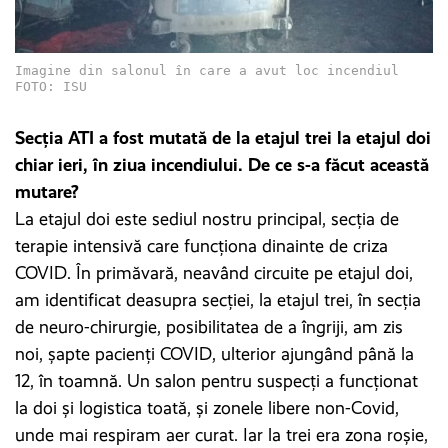
Imagine din salonul în care a avut loc incendiul
FOTO: ISU
Secția ATI a fost mutată de la etajul trei la etajul doi
chiar ieri, în ziua incendiului. De ce s-a făcut această
mutare?
La etajul doi este sediul nostru principal, secția de
terapie intensivă care funcționa dinainte de criza
COVID. În primăvară, neavând circuite pe etajul doi,
am identificat deasupra secției, la etajul trei, în secția
de neuro-chirurgie, posibilitatea de a îngriji, am zis
noi, șapte pacienți COVID, ulterior ajungând până la
12, în toamnă. Un salon pentru suspecți a funcționat
la doi și logistica toată, și zonele libere non-Covid,
unde mai respiram aer curat. Iar la trei era zona roșie,