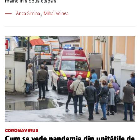
mâine în a doua etapă a
Anca Simina
,
Mihai Voinea
CORONAVIRUS
Cum se vede pandemia din unitățile de