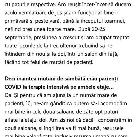
cu paturile respective. Am reușit încet-încet să ducem
acolo ventilatoare de jos și am funcționat bine în
primăvară și peste vară, până la începutul toamnei,
nefiind presiunea foarte mare. După 20-25
septembrie, presiunea a crescut și am ocupat treptat
toate locurile de la trei, ulterior trebuind să ne
întindem din nou și la doi, într-un salon din față,
făcând tot felul de mutări de pacienți.
Deci înaintea mutării de sâmbătă erau pacienți
COVID la terapie intensivă pe ambele etaje…
Da. Și pentru că am ajuns la un număr mare de
pacienți, 16, ne-am gândit că putem să-i acomodăm
mai bine în cele două saloane de câte opt paturi
aflate la etajul doi. Am zis noi că dacă-i concentrăm în
două saloane, și îngrijirea va fi mai bună, resursele
mai bine valorificate, inclusiv resursa umană cu care