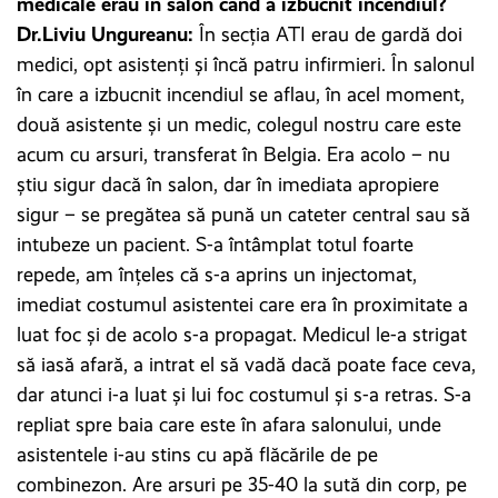
medicale erau în salon când a izbucnit incendiul?
Dr.Liviu Ungureanu:
În secția ATI erau de gardă doi
medici, opt asistenți și încă patru infirmieri. În salonul
în care a izbucnit incendiul se aflau, în acel moment,
două asistente și un medic, colegul nostru care este
acum cu arsuri, transferat în Belgia. Era acolo – nu
știu sigur dacă în salon, dar în imediata apropiere
sigur – se pregătea să pună un cateter central sau să
intubeze un pacient. S-a întâmplat totul foarte
repede, am înțeles că s-a aprins un injectomat,
imediat costumul asistentei care era în proximitate a
luat foc și de acolo s-a propagat. Medicul le-a strigat
să iasă afară, a intrat el să vadă dacă poate face ceva,
dar atunci i-a luat și lui foc costumul și s-a retras. S-a
repliat spre baia care este în afara salonului, unde
asistentele i-au stins cu apă flăcările de pe
combinezon. Are arsuri pe 35-40 la sută din corp, pe