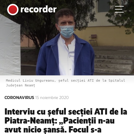
Main Navigation
Skip to content
Medicul Liviu Ungureanu, șeful secției ATI de la Spitalul
Județean Neamț
CORONAVIRUS
15 noiembrie 2020
Interviu cu șeful secției ATI de la
Piatra-Neamț: „Pacienții n-au
avut nicio șansă. Focul s-a