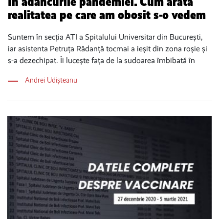
În adâncurile pandemiei. Cum arată
realitatea pe care am obosit s-o vedem
Suntem în secția ATI a Spitalului Universitar din București,
iar asistenta Petruța Rădanță tocmai a ieșit din zona roșie și
s-a dezechipat. Îi lucește fața de la sudoarea îmbibată în
Andrei Udișteanu