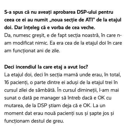
S-a spus că nu aveați aprobarea DSP-ului pentru
ceea ce ei au numit „noua secție de ATI” de la etajul
doi. Dar înțeleg că e vorba de cea veche.
Da, numesc greșit, e de fapt secția noastră, în care n-
am modificat nimic. Ea era cea de la etajul doi în care
am funcționat ani de zile.
Deci incendiul la care etaj a avut loc?
La etajul doi, deci în secția mamă unde erau, în total,
16 pacienți, o parte dintre ei aduși de la etajul trei în
cursul zilei de sâmbătă. În cursul dimineții, l-am mai
sunat o dată pe manager să întreb dacă e OK cu
mutarea, de la DSP știam deja că e OK. La un
moment dat erau nouă pacienți sus și șapte jos și
funcționam destul de greu.