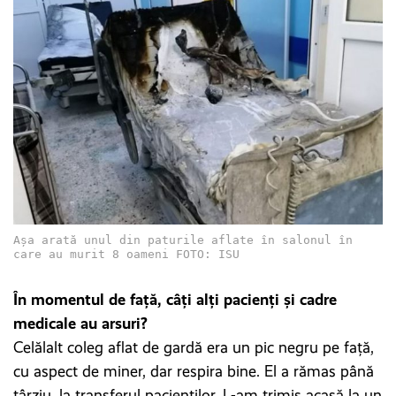
Așa arată unul din paturile aflate în salonul în
care au murit 8 oameni FOTO: ISU
În momentul de față, câți alți pacienți și cadre
medicale au arsuri?
Celălalt coleg aflat de gardă era un pic negru pe față,
cu aspect de miner, dar respira bine. El a rămas până
târziu, la transferul pacienților. L-am trimis acasă la un