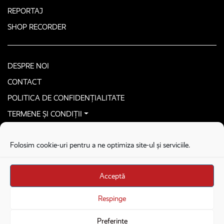
REPORTAJ
SHOP RECORDER
DESPRE NOI
CONTACT
POLITICA DE CONFIDENȚIALITATE
TERMENE ȘI CONDIȚII
CONTACTEAZĂ-NE SECURIZAT
Folosim cookie-uri pentru a ne optimiza site-ul și serviciile.
COPYRIGHT © 2026. ALL RIGHTS RESERVED
proudly developed by
Homemade guys
Acceptă
proudly developed by
Stega creative
Brandul Recorder e operat de Asociația Recorder Community, sub licența SC
Respinge
Harfa Online Publishing SRL.
Preferințe
Veniturile din donații sunt administrate de Asociația Recorder Community