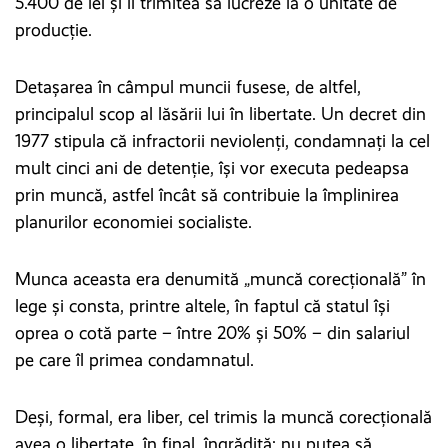
5.400 de lei și îl trimitea să lucreze la o unitate de
producție.
Detașarea în câmpul muncii fusese, de altfel,
principalul scop al lăsării lui în libertate. Un decret din
1977 stipula că infractorii neviolenți, condamnați la cel
mult cinci ani de detenție, își vor executa pedeapsa
prin muncă, astfel încât să contribuie la împlinirea
planurilor economiei socialiste.
Munca aceasta era denumită „muncă corecțională” în
lege și consta, printre altele, în faptul că statul își
oprea o cotă parte – între 20% și 50% – din salariul
pe care îl primea condamnatul.
Deși, formal, era liber, cel trimis la muncă corecțională
avea o libertate, în final, îngrădită: nu putea să