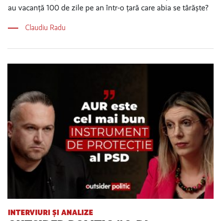
au vacanță 100 de zile pe an într-o țară care abia se târăște?
Claudiu Radu
INTERVIURI ȘI ANALIZE