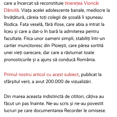
care a încercat să reconstituie
tinerețea Vioricăi
Dăncilă
. Viața acelei adolescente banale, mediocre la
învățătură, căreia toți colegii de școală îi spuneau
Rodica. Fata veselă, fără ifose, care abia a intrat la
liceu și care a dat-o în bară la admiterea pentru
facultate. Fiica unor oameni simpli, stabiliți într-un
cartier muncitoresc din Ploiești, care părea sortită
unei vieți oarecare, dar care a răsturnat toate
pronosticurile și a ajuns să conducă România.
Primul nostru articol cu acest subiect
, publicat la
sfârșitul verii, a avut 200.000 de vizualizări.
Din marea aceasta indistinctă de cititori, câțiva au
făcut un pas înainte. Ne-au scris și ne-au povestit
lucruri pe care documentarea Recorder le omisese.