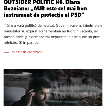
OUTSIDER POLITIC #6. Diana
Buzoianu: „AUR este cel mai bun
instrument de protecție al PSD”
Trăim o vară politică de neuitat. Guvern n-avem. Interimatele
miniștrilor au expirat. Parlamentarii au fugit în vacanță, iar
președintele și-a demonstrat neputința în a impune un prim-
ministru. Și în partide
Sebastian Zachmann