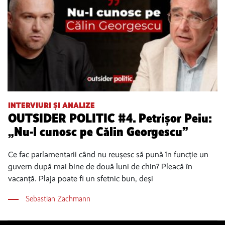
INTERVIURI ȘI ANALIZE
OUTSIDER POLITIC #4. Petrișor Peiu:
„Nu-l cunosc pe Călin Georgescu”
Ce fac parlamentarii când nu reușesc să pună în funcție un
guvern după mai bine de două luni de chin? Pleacă în
vacanță. Plaja poate fi un sfetnic bun, deși
Sebastian Zachmann