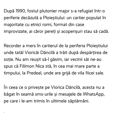
După 1990, fostul plutonier major s-a refugiat într-o
periferie decăzută a Ploieștiului: un cartier populat în
majoritate cu etnici romi, format din case
improvizate, ai căror pereți și acoperișuri stau să cadă.
Recorder a mers în cartierul de la periferia Ploieștiului
unde tatăl Vioricăi Dăncilă a trăit după despărțirea de
soție. Nu am reușit să-l găsim, iar vecinii săi ne-au
spus că Filimon Nica stă, în cea mai mare parte a
timpului, la Predeal, unde are grijă de vila fiicei sale.
În ceea ce o privește pe Viorica Dăncilă, acesta nu a
băgat în seamă sms-urile și mesajele de WhatsApp,
pe care i le-am trimis în ultimele săptămâni.