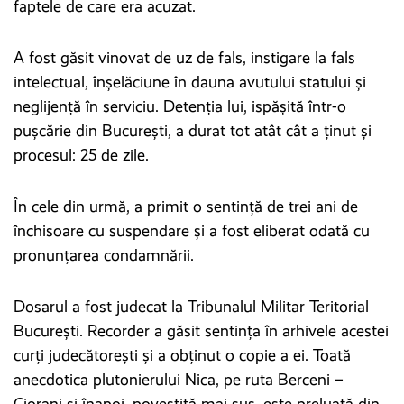
faptele de care era acuzat.
A fost găsit vinovat de uz de fals, instigare la fals
intelectual, înșelăciune în dauna avutului statului și
neglijență în serviciu. Detenția lui, ispășită într-o
pușcărie din București, a durat tot atât cât a ținut și
procesul: 25 de zile.
În cele din urmă, a primit o sentință de trei ani de
închisoare cu suspendare și a fost eliberat odată cu
pronunțarea condamnării.
Dosarul a fost judecat la Tribunalul Militar Teritorial
București. Recorder a găsit sentința în arhivele acestei
curți judecătorești și a obținut o copie a ei. Toată
anecdotica plutonierului Nica, pe ruta Berceni –
Ciorani și înapoi, povestită mai sus, este preluată din