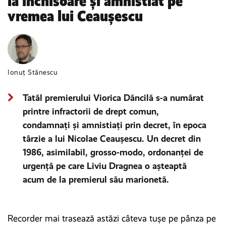
la închisoare și amnistiat pe
vremea lui Ceaușescu
Ionuț Stănescu
Tatăl premierului Viorica Dăncilă s-a numărat
printre infractorii de drept comun,
condamnați și amnistiați prin decret, în epoca
târzie a lui Nicolae Ceaușescu. Un decret din
1986, asimilabil, grosso-modo, ordonanței de
urgență pe care Liviu Dragnea o așteaptă
acum de la premierul său marionetă.
Recorder mai trasează astăzi câteva tușe pe pânza pe