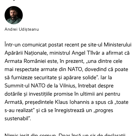
Andrei Udișteanu
Într-un comunicat postat recent pe site-ul Ministerului
Apărării Naționale, ministrul Angel Tîlvăr a afirmat că
Armata României este, în prezent, „una dintre cele
mai respectate armate din NATO, dovedind că poate
să furnizeze securitate şi apărare solide”. Iar la
Summit-ul NATO de la Vilnius, întrebat despre
dotările și investițiile promise în ultimii ani pentru
Armată, președintele Klaus Iohannis a spus că „toate
s-au realizat” și că se înregistrează un „progres
sustenabil”.
Nimic ieșit din comun. Doar încă un șir de declarații