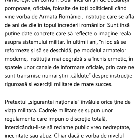
pompoase, oficiale, folosite de toți politicienii când
vine vorba de Armata României, instituție care se află
de ani de zile în topul încrederii românilor. Sunt însă
puține date concrete care să reflecte o imagine reală
asupra sistemului militar. În ultimii ani, în loc să se
reformeze și să se deschidă, pe modelul armatelor
moderne, instituția mai degrabă s-a închis ermetic, în
spatele unor canale de informare oficiale, prin care ne
sunt transmise numai știri „călduțe” despre instrucție
riguroasă și exerciții militare de mare succes.
Pretextul „siguranței naționale” învăluie orice ține de
viața militară. Cadrele militare se supun unor
regulamente care impun o discreție totală,
interzicându-li-se să reclame public vreo nedreptate,
inechitate sau abuz. Chiar dacă e vorba de nivelul