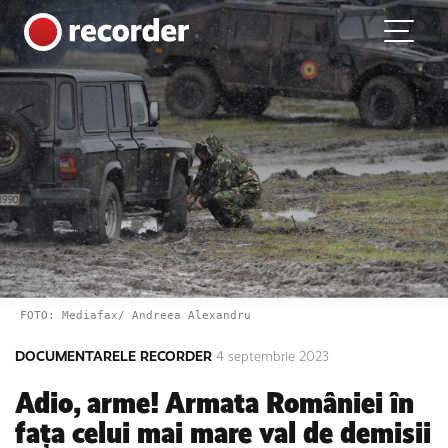
Main Navigation
Skip to content
FOTO: Mediafax/ Andreea Alexandru
DOCUMENTARELE RECORDER
4 septembrie 2023
Adio, arme! Armata României în
fața celui mai mare val de demisii