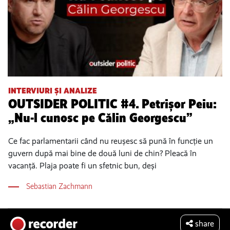
INTERVIURI ȘI ANALIZE
OUTSIDER POLITIC #4. Petrișor Peiu:
„Nu-l cunosc pe Călin Georgescu”
Ce fac parlamentarii când nu reușesc să pună în funcție un
guvern după mai bine de două luni de chin? Pleacă în
vacanță. Plaja poate fi un sfetnic bun, deși
Sebastian Zachmann
share