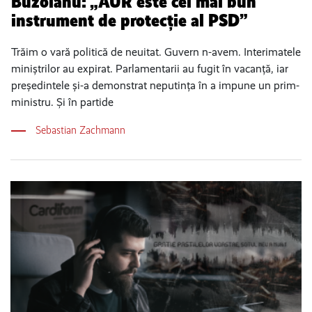
Buzoianu: „AUR este cel mai bun
instrument de protecție al PSD”
Trăim o vară politică de neuitat. Guvern n-avem. Interimatele
miniștrilor au expirat. Parlamentarii au fugit în vacanță, iar
președintele și-a demonstrat neputința în a impune un prim-
ministru. Și în partide
Sebastian Zachmann