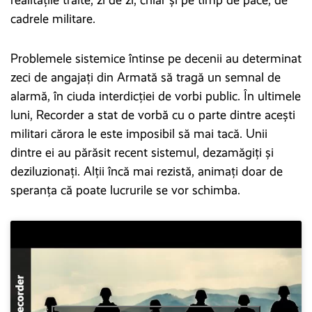
realitățile trăite, zi de zi, chiar și pe timp de pace, de
cadrele militare.
Problemele sistemice întinse pe decenii au determinat
zeci de angajați din Armată să tragă un semnal de
alarmă, în ciuda interdicției de vorbi public. În ultimele
luni, Recorder a stat de vorbă cu o parte dintre acești
militari cărora le este imposibil să mai tacă. Unii
dintre ei au părăsit recent sistemul, dezamăgiți și
deziluzionați. Alții încă mai rezistă, animați doar de
speranța că poate lucrurile se vor schimba.