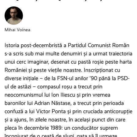
Mihai Voinea
Istoria post-decembristă a Partidul Comunist Român
s-a scris sub mai multe denumiri și a urmat traiectoria
unui cerc imaginar, desenat cu pastă roșie peste harta
României și peste viețile noastre. Inscripționat cu
diverse inițiale – de la FSN-ul anilor ’90 până la PSD-
ul de astăzi – compasul roșu a trecut prin
neocomunismul lui Ion Iliescu și prin vremea
baronilor lui Adrian Năstase, a trecut prin perioada
confuză a lui Victor Ponta și prin cruciada anticorupție
și a ajuns, în zilele noastre, în același punct din care
pleca în decembrie 1989: un conducător suprem
înconjurat de o ceată de slugi, gata să îl urmeze