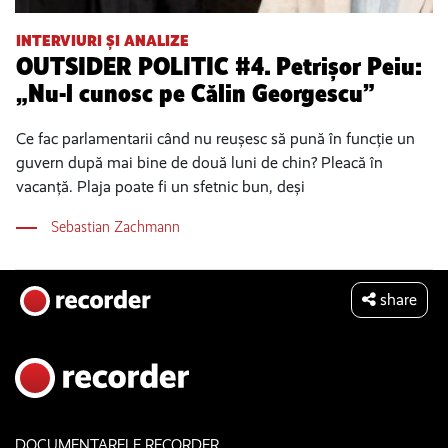
INTERVIURI ȘI ANALIZE
OUTSIDER POLITIC #4. Petrișor Peiu:
„Nu-l cunosc pe Călin Georgescu”
Ce fac parlamentarii când nu reușesc să pună în funcție un
guvern după mai bine de două luni de chin? Pleacă în
vacanță. Plaja poate fi un sfetnic bun, deși
Sebastian Zachmann
share
DOCUMENTARELE RECORDER