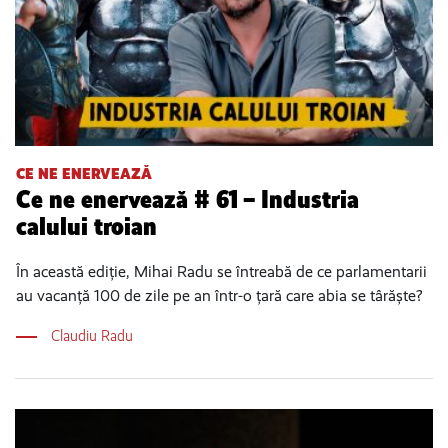
CE NE ENERVEAZĂ
Ce ne enervează # 61 – Industria
calului troian
În această ediție, Mihai Radu se întreabă de ce parlamentarii
au vacanță 100 de zile pe an într-o țară care abia se târăște?
Claudiu Radu