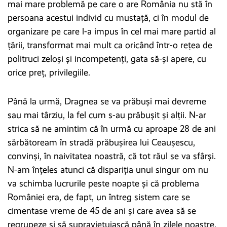
mai mare problemă pe care o are România nu stă în
persoana acestui individ cu mustață, ci în modul de
organizare pe care l-a impus în cel mai mare partid al
țării, transformat mai mult ca oricând într-o rețea de
politruci zeloși și incompetenți, gata să-și apere, cu
orice preț, privilegiile.
Până la urmă, Dragnea se va prăbuși mai devreme
sau mai târziu, la fel cum s-au prăbușit și alții. N-ar
strica să ne amintim că în urmă cu aproape 28 de ani
sărbătoream în stradă prăbușirea lui Ceaușescu,
convinși, în naivitatea noastră, că tot răul se va sfârși.
N-am înțeles atunci că dispariția unui singur om nu
va schimba lucrurile peste noapte și că problema
României era, de fapt, un întreg sistem care se
cimentase vreme de 45 de ani și care avea să se
regrupeze și să supraviețuiască până în zilele noastre.