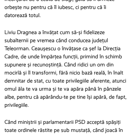
orbește nu pentru că îl iubesc, ci pentru că îi
datorează totul.
Liviu Dragnea a învățat cum să-și fidelizeze
subalternii pe vremea când conducea județul
Teleorman. Ceaușescu o învățase ca șef la Direcția
Cadre, de unde împărțea funcții, primind în schimb
supunere și recunoștință. Când ridici un om din
mocirlă și îl transformi, fără nicio bază reală, în înalt
demnitar de stat, cu toate privilegiile aferente, atunci
omul ăla te va urma și te va apăra până în pânzele
albe, pentru că apărându-te pe tine își apără, de fapt,
privilegiile.
Când miniștrii și parlamentarii PSD acceptă spășiți
toate ordinele răstite pe sub mustață, când joacă în