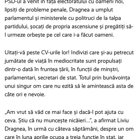
PSD-ul a venit în fața electoratului cu oameni noi,
lipsiți de probleme penale, Dragnea a umplut
parlamentul și ministerele cu politruci de la talpa
partidului, șocați de propria ascensiune și pregătiți să-
l urmeze orbește pe cel care i-a făcut oameni.
Uitați-vă peste CV-urile lor! Indivizi care și-au petrecut
jumătate de viață în mediocritate sunt propulsați
dintr-o dată în fruntea țării, în funcții de minștri,
parlamentari, secretari de stat. Totul prin bunăvoința
unui singur om care nu ezită să le amintească asta de
câte ori e nevoie.
„Am vrut să văd ce mai face și dacă-l pot ajuta cu
ceva. Știu că nu muncește nicăieri…”, a afirmat Liviu
Dragnea, în urmă cu câteva săptămâni, despre un om
care în luna aprilie ocupa a treia funcție în stat, iar