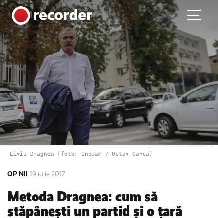
Main Navigation
Skip to content
Liviu Dragnea (foto: Inquam / Octav Ganea)
OPINII
19 iulie 2017
Metoda Dragnea: cum să
stăpânești un partid și o țară