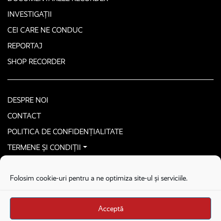
INVESTIGAȚII
CEI CARE NE CONDUC
REPORTAJ
SHOP RECORDER
DESPRE NOI
CONTACT
POLITICA DE CONFIDENȚIALITATE
TERMENE ȘI CONDIȚII
CONTACTEAZĂ-NE SECURIZAT
Folosim cookie-uri pentru a ne optimiza site-ul și serviciile.
COPYRIGHT © 2026. ALL RIGHTS RESERVED
proudly developed by
Homemade guys
Acceptă
proudly developed by
Stega creative