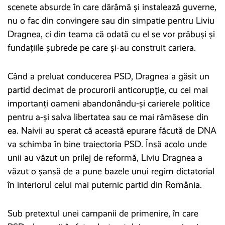
scenete absurde în care dărâmă și instalează guverne,
nu o fac din convingere sau din simpatie pentru Liviu
Dragnea, ci din teama că odată cu el se vor prăbuși și
fundațiile șubrede pe care și-au construit cariera.
Când a preluat conducerea PSD, Dragnea a găsit un
partid decimat de procurorii anticorupție, cu cei mai
importanți oameni abandonându-și carierele politice
pentru a-și salva libertatea sau ce mai rămăsese din
ea. Naivii au sperat că această epurare făcută de DNA
va schimba în bine traiectoria PSD. Însă acolo unde
unii au văzut un prilej de reformă, Liviu Dragnea a
văzut o șansă de a pune bazele unui regim dictatorial
în interiorul celui mai puternic partid din România.
Sub pretextul unei campanii de primenire, în care